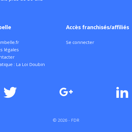
elle
Accès franchisés/affiliés
ambelle.fr
Se connecter
s légales
ntacter
atique : La Loi Doubin
© 2026 - FDR