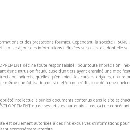
s informations et des prestations fournies. Cependant, la société 
 et la mise à jour des informations diffusées sur ces sites, dont elle s
ENT décline toute responsabilité : pour toute imprécision, inexa
ant d’une intrusion frauduleuse d’un tiers ayant entraîné une modificat
ects ou indirects, qu’elles qu’en soient les causes, origines, nature
, de même que l’utilisation du site et/ou du crédit accordé à une que
propriété intellectuelle sur les documents contenus dans le site et cha
LOPPEMENT ou de ses artistes partenaires, ceux-ci ne concédant au
ite est seulement autorisée à des fins exclusives d’informations pour
 étant expressément interdite.